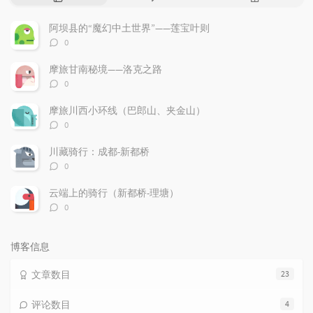
门
新
机
文
评
文
阿坝县的“魔幻中土世界”——莲宝叶则
章
论
章
评
0
论
数：
摩旅甘南秘境——洛克之路
评
0
论
数：
摩旅川西小环线（巴郎山、夹金山）
评
0
论
数：
川藏骑行：成都-新都桥
评
0
论
数：
云端上的骑行（新都桥-理塘）
评
0
论
数：
博客信息
文章数目
23
评论数目
4