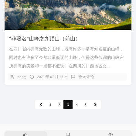
“非著名”山峰之九顶山（前山）
在四川省内拥有无数的山峰，既有许多非常有知名度的山峰，
同时也有许多至今都非常低调的山峰，但是这些低调的山峰它
所拥有的美景却一点都不低调。在四川的川西地区交...
pang
2020 年 07 月 27 日
暂无评论
1
2
3
4
5
热
最
随