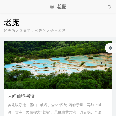
老庞
老庞
迷失的人迷失了，相逢的人会再相逢
人间仙境-黄龙
黄龙以彩池、雪山、峡谷、森林“四绝”著称于世，再加上滩
流、古寺、民俗称为“七绝”。景区由黄龙沟、丹云峡、牟尼