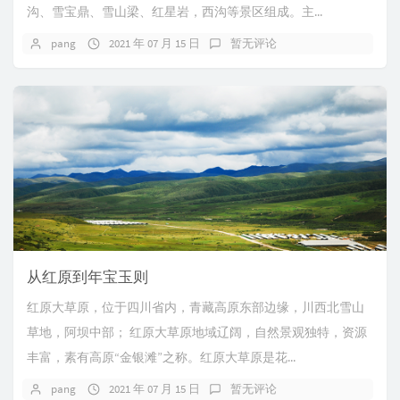
沟、雪宝鼎、雪山梁、红星岩，西沟等景区组成。主...
pang
2021 年 07 月 15 日
暂无评论
从红原到年宝玉则
红原大草原，位于四川省内，青藏高原东部边缘，川西北雪山
草地，阿坝中部； 红原大草原地域辽阔，自然景观独特，资源
丰富，素有高原“金银滩”之称。红原大草原是花...
pang
2021 年 07 月 15 日
暂无评论