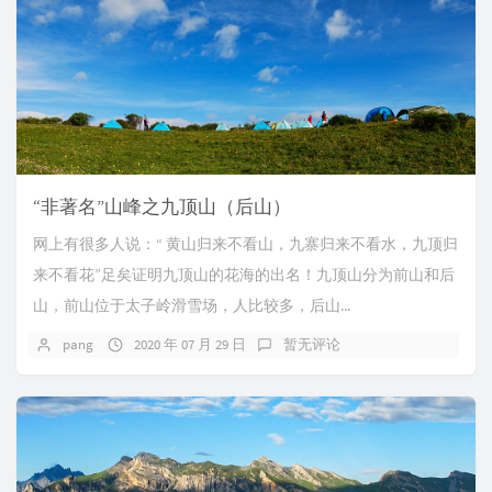
“非著名”山峰之九顶山（后山）
网上有很多人说：“ 黄山归来不看山，九寨归来不看水，九顶归
来不看花”足矣证明九顶山的花海的出名！九顶山分为前山和后
山，前山位于太子岭滑雪场，人比较多，后山...
pang
2020 年 07 月 29 日
暂无评论