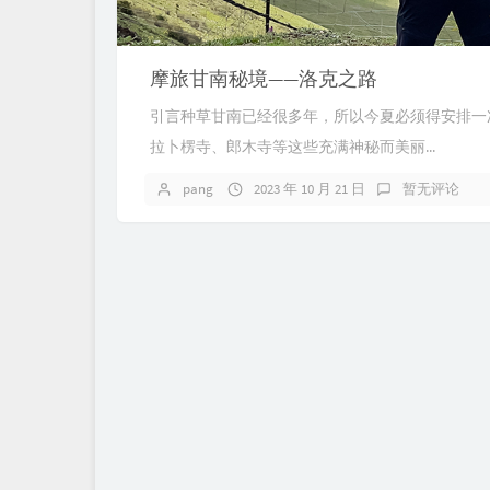
摩旅甘南秘境——洛克之路
引言种草甘南已经很多年，所以今夏必须得安排一
拉卜楞寺、郎木寺等这些充满神秘而美丽...
pang
2023 年 10 月 21 日
暂无评论