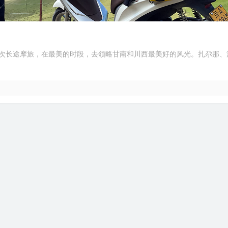
次长途摩旅，在最美的时段，去领略甘南和川西最美好的风光。扎尕那、