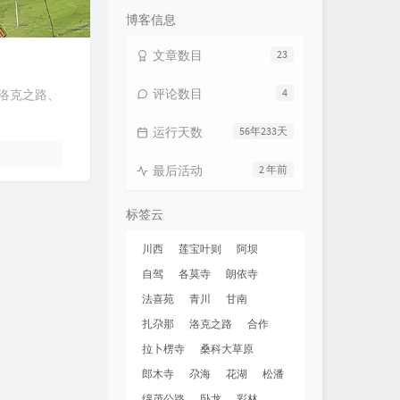
数：
博客信息
文章数目
23
评论数目
4
洛克之路、
运行天数
56年233天
最后活动
2 年前
标签云
川西
莲宝叶则
阿坝
自驾
各莫寺
朗依寺
法喜苑
青川
甘南
扎尕那
洛克之路
合作
拉卜楞寺
桑科大草原
郎木寺
尕海
花湖
松潘
绵茂公路
卧龙
彩林