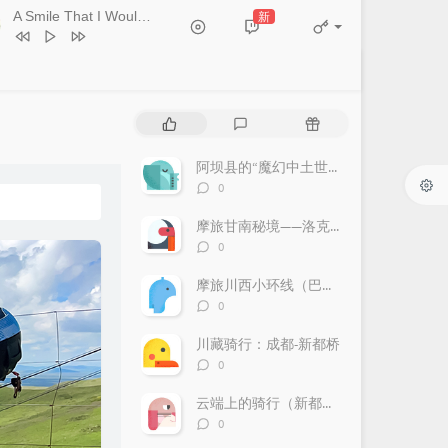
A Smile That I Would Never See Again
新
- Kitti Kuremanee
Ticket (Day Trip)
Chookiat Sakveerakul / August Band
A Smile That I Would Never See
ain
Kitti Kuremanee
Playground
Kitti Kuremanee
热
最
随
Old Chinese Song
Kitti Kuremanee
门
新
机
淤青
刘昊霖
文
评
文
阿坝县的“魔幻中土世界”——莲宝叶则
章
论
章
评
0
我可以坐你旁边吗
厘小白
论
数：
For You To Be Here
Tom Rosenthal
摩旅甘南秘境——洛克之路
评
0
情人知己
叶蒨文
论
数：
当初就不该学php
黄灰红
摩旅川西小环线（巴郎山、夹金山）
评
0
论
数：
川藏骑行：成都-新都桥
评
0
论
数：
云端上的骑行（新都桥-理塘）
评
0
论