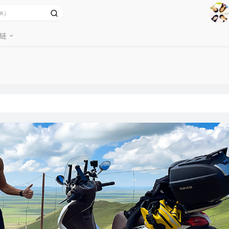
1
2
链
Ag
3
4
5
6
7
8
9