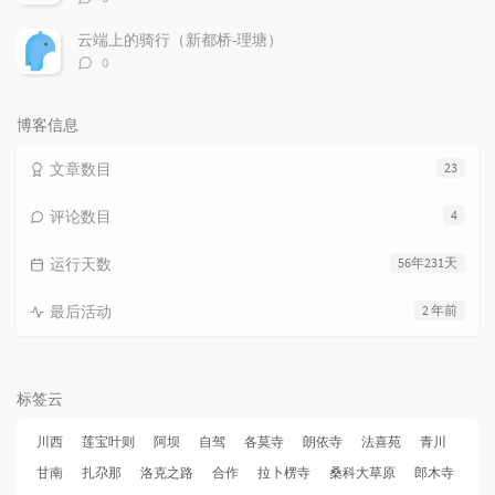
论
数：
云端上的骑行（新都桥-理塘）
评
0
论
数：
博客信息
文章数目
23
评论数目
4
运行天数
56年231天
最后活动
2 年前
标签云
川西
莲宝叶则
阿坝
自驾
各莫寺
朗依寺
法喜苑
青川
甘南
扎尕那
洛克之路
合作
拉卜楞寺
桑科大草原
郎木寺