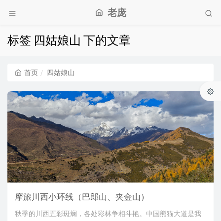
老庞
标签 四姑娘山 下的文章
首页
四姑娘山
摩旅川西小环线（巴郎山、夹金山）
秋季的川西五彩斑斓，各处彩林争相斗艳。中国熊猫大道是我