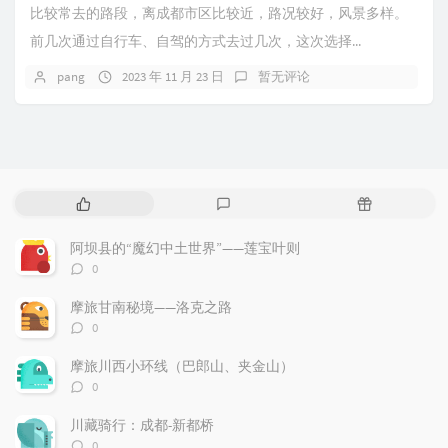
比较常去的路段，离成都市区比较近，路况较好，风景多样。
前几次通过自行车、自驾的方式去过几次，这次选择...
pang
2023 年 11 月 23 日
暂无评论
热
最
随
门
新
机
文
评
文
阿坝县的“魔幻中土世界”——莲宝叶则
章
论
章
评
0
论
数：
摩旅甘南秘境——洛克之路
评
0
论
数：
摩旅川西小环线（巴郎山、夹金山）
评
0
论
数：
川藏骑行：成都-新都桥
评
0