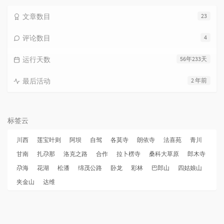
文章数目
23
评论数目
4
运行天数
56年233天
最后活动
2 年前
标签云
川西
莲宝叶则
阿坝
自驾
各莫寺
朗依寺
法喜苑
青川
甘南
扎尕那
洛克之路
合作
拉卜楞寺
桑科大草原
郎木寺
尕海
花湖
松潘
绵茂公路
卧龙
彩林
巴郎山
四姑娘山
夹金山
达维