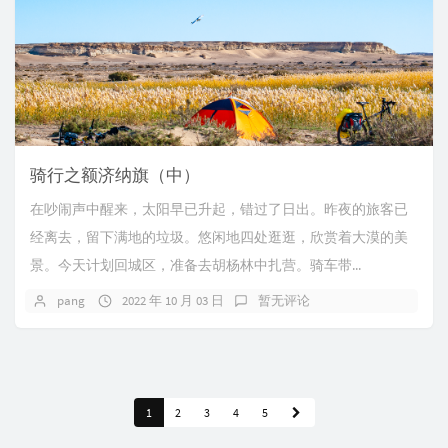
骑行之额济纳旗（中）
在吵闹声中醒来，太阳早已升起，错过了日出。昨夜的旅客已
经离去，留下满地的垃圾。悠闲地四处逛逛，欣赏着大漠的美
景。今天计划回城区，准备去胡杨林中扎营。骑车带...
pang
2022 年 10 月 03 日
暂无评论
1
2
3
4
5