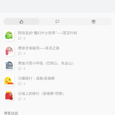
热
最
随
门
新
机
文
评
文
阿坝县的“魔幻中土世界”——莲宝叶则
章
论
章
评
0
论
数：
摩旅甘南秘境——洛克之路
评
0
论
数：
摩旅川西小环线（巴郎山、夹金山）
评
0
论
数：
川藏骑行：成都-新都桥
评
0
论
数：
云端上的骑行（新都桥-理塘）
评
0
论
数：
博客信息