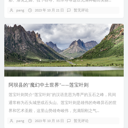
那、洛克之路、拉卜楞寺、郎木寺等这些充满神秘而美丽...
pang
2023 年 10 月 21 日
暂无评论
阿坝县的“魔幻中土世界”——莲宝叶则
莲宝叶则简介“莲宝叶则”的汉语意思为尊严的玉石之峰，民间
通常称为石头城堡或石头山。莲宝叶则是雄伟的奇峰异石的世
界和艺术圣殿，这里山势雄奇峻伟，充满阳刚之气...
pang
2023 年 10 月 15 日
暂无评论