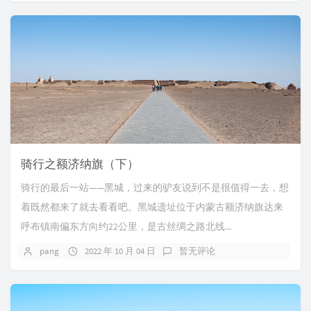
骑行之额济纳旗（下）
骑行的最后一站——黑城，过来的驴友说到不是很值得一去，想
着既然都来了就去看看吧。黑城遗址位于内蒙古额济纳旗达来
呼布镇南偏东方向约22公里，是古丝绸之路北线...
pang
2022 年 10 月 04 日
暂无评论