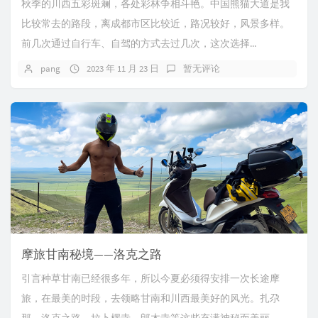
秋季的川西五彩斑斓，各处彩林争相斗艳。中国熊猫大道是我
比较常去的路段，离成都市区比较近，路况较好，风景多样。
前几次通过自行车、自驾的方式去过几次，这次选择...
pang
2023 年 11 月 23 日
暂无评论
摩旅甘南秘境——洛克之路
引言种草甘南已经很多年，所以今夏必须得安排一次长途摩
旅，在最美的时段，去领略甘南和川西最美好的风光。扎尕