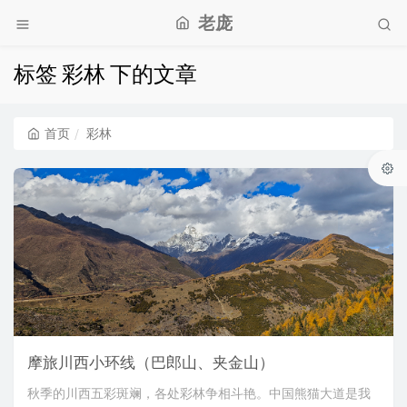
老庞
标签 彩林 下的文章
首页
彩林
摩旅川西小环线（巴郎山、夹金山）
秋季的川西五彩斑斓，各处彩林争相斗艳。中国熊猫大道是我