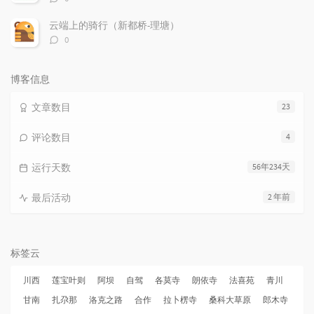
论
数：
云端上的骑行（新都桥-理塘）
评
0
论
数：
博客信息
文章数目
23
评论数目
4
运行天数
56年234天
最后活动
2 年前
标签云
川西
莲宝叶则
阿坝
自驾
各莫寺
朗依寺
法喜苑
青川
甘南
扎尕那
洛克之路
合作
拉卜楞寺
桑科大草原
郎木寺