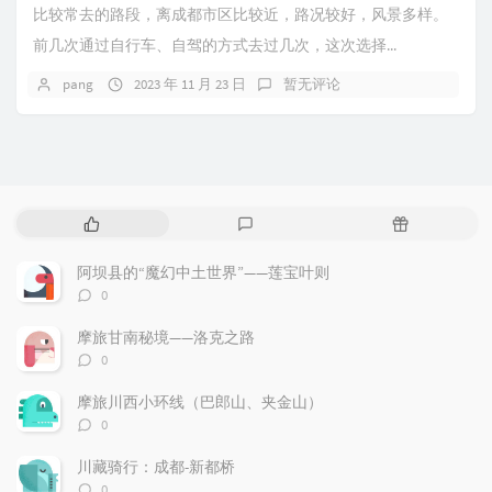
比较常去的路段，离成都市区比较近，路况较好，风景多样。
前几次通过自行车、自驾的方式去过几次，这次选择...
pang
2023 年 11 月 23 日
暂无评论
热
最
随
门
新
机
文
评
文
阿坝县的“魔幻中土世界”——莲宝叶则
章
论
章
评
0
论
数：
摩旅甘南秘境——洛克之路
评
0
论
数：
摩旅川西小环线（巴郎山、夹金山）
评
0
论
数：
川藏骑行：成都-新都桥
评
0