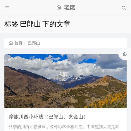
老庞
标签 巴郎山 下的文章
首页
巴郎山
摩旅川西小环线（巴郎山、夹金山）
秋季的川西五彩斑斓，各处彩林争相斗艳。中国熊猫大道是我