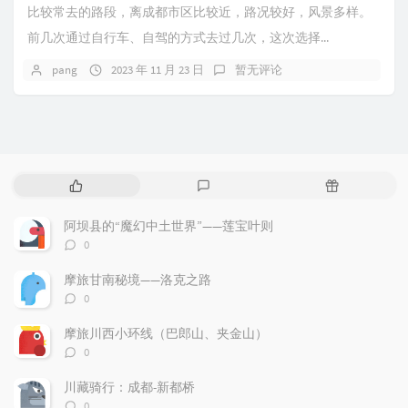
比较常去的路段，离成都市区比较近，路况较好，风景多样。
前几次通过自行车、自驾的方式去过几次，这次选择...
pang
2023 年 11 月 23 日
暂无评论
热
最
随
门
新
机
文
评
文
阿坝县的“魔幻中土世界”——莲宝叶则
章
论
章
评
0
论
数：
摩旅甘南秘境——洛克之路
评
0
论
数：
摩旅川西小环线（巴郎山、夹金山）
评
0
论
数：
川藏骑行：成都-新都桥
评
0