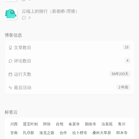
论
数：
云端上的骑行（新都桥-理塘）
评
0
论
数：
博客信息
文章数目
23
评论数目
4
运行天数
56年233天
最后活动
2 年前
标签云
川西
莲宝叶则
阿坝
自驾
各莫寺
朗依寺
法喜苑
青川
甘南
扎尕那
洛克之路
合作
拉卜楞寺
桑科大草原
郎木寺