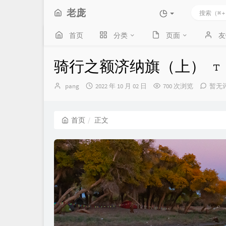
老庞
首页
分类
页面
友
骑行之额济纳旗（上）
博
发
pang
2022 年 10 月 02 日
700 次浏览
暂无
主：
布
时
间：
首页
正文