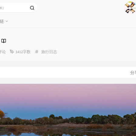
1
2
链
Ag
3
4
5
分
评论
1412字数
旅行日志
类：
6
7
分
8
9