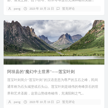
那、洛克之路、拉卜楞寺、郎木寺等这些充满神秘而美丽...
pang
2023 年 10 月 21 日
暂无评论
阿坝县的“魔幻中土世界”——莲宝叶则
莲宝叶则简介“莲宝叶则”的汉语意思为尊严的玉石之峰，民间
通常称为石头城堡或石头山。莲宝叶则是雄伟的奇峰异石的世
界和艺术圣殿，这里山势雄奇峻伟，充满阳刚之气...
pang
2023 年 10 月 15 日
暂无评论