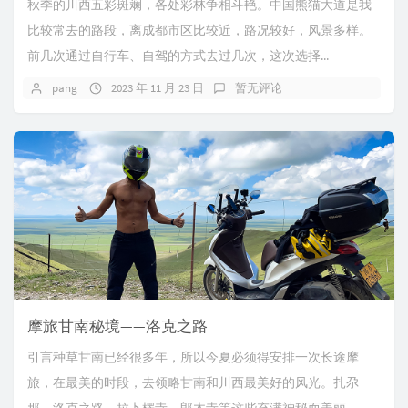
秋季的川西五彩斑斓，各处彩林争相斗艳。中国熊猫大道是我
比较常去的路段，离成都市区比较近，路况较好，风景多样。
前几次通过自行车、自驾的方式去过几次，这次选择...
pang
2023 年 11 月 23 日
暂无评论
摩旅甘南秘境——洛克之路
引言种草甘南已经很多年，所以今夏必须得安排一次长途摩
旅，在最美的时段，去领略甘南和川西最美好的风光。扎尕