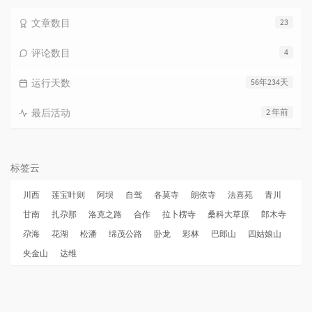
文章数目
23
评论数目
4
运行天数
56年234天
最后活动
2 年前
标签云
川西
莲宝叶则
阿坝
自驾
各莫寺
朗依寺
法喜苑
青川
甘南
扎尕那
洛克之路
合作
拉卜楞寺
桑科大草原
郎木寺
尕海
花湖
松潘
绵茂公路
卧龙
彩林
巴郎山
四姑娘山
夹金山
达维