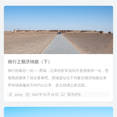
骑行之额济纳旗（下）
骑行的最后一站——黑城，过来的驴友说到不是很值得一去，想
着既然都来了就去看看吧。黑城遗址位于内蒙古额济纳旗达来
呼布镇南偏东方向约22公里，是古丝绸之路北线...
pang
2022 年 10 月 04 日
暂无评论