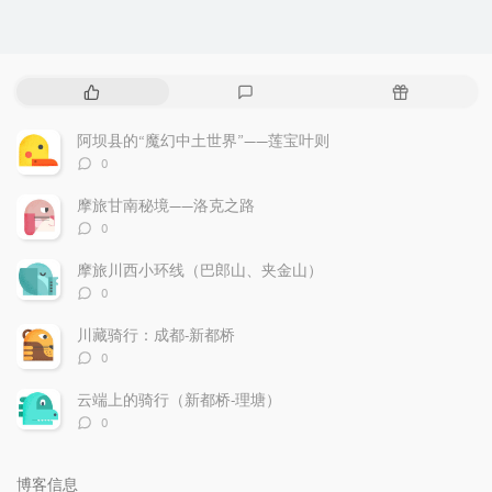
热
最
随
门
新
机
文
评
文
阿坝县的“魔幻中土世界”——莲宝叶则
章
论
章
评
0
论
数：
摩旅甘南秘境——洛克之路
评
0
论
数：
摩旅川西小环线（巴郎山、夹金山）
评
0
论
数：
川藏骑行：成都-新都桥
评
0
论
数：
云端上的骑行（新都桥-理塘）
评
0
论
数：
博客信息