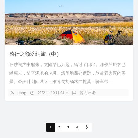
骑行之额济纳旗（中）
在吵闹声中醒来，太阳早已升起，错过了日出。昨夜的旅客已
经离去，留下满地的垃圾。悠闲地四处逛逛，欣赏着大漠的美
景。今天计划回城区，准备去胡杨林中扎营。骑车带...
pang
2022 年 10 月 03 日
暂无评论
1
2
3
4