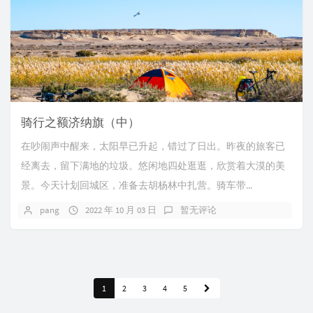
骑行之额济纳旗（中）
在吵闹声中醒来，太阳早已升起，错过了日出。昨夜的旅客已
经离去，留下满地的垃圾。悠闲地四处逛逛，欣赏着大漠的美
景。今天计划回城区，准备去胡杨林中扎营。骑车带...
pang
2022 年 10 月 03 日
暂无评论
1
2
3
4
5