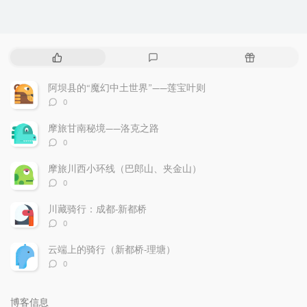
热
最
随
门
新
机
文
评
文
阿坝县的“魔幻中土世界”——莲宝叶则
章
论
章
评
0
论
数：
摩旅甘南秘境——洛克之路
评
0
论
数：
摩旅川西小环线（巴郎山、夹金山）
评
0
论
数：
川藏骑行：成都-新都桥
评
0
论
数：
云端上的骑行（新都桥-理塘）
评
0
论
数：
博客信息