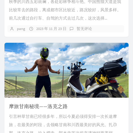
秋季的川西五彩斑斓，各处彩林争相斗艳。中国熊猫大道是我
比较常去的路段，离成都市区比较近，路况较好，风景多样。
前几次通过自行车、自驾的方式去过几次，这次选择...
pang
2023 年 11 月 23 日
暂无评论
摩旅甘南秘境——洛克之路
引言种草甘南已经很多年，所以今夏必须得安排一次长途摩
旅，在最美的时段，去领略甘南和川西最美好的风光。扎尕