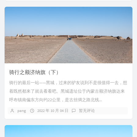
骑行之额济纳旗（下）
骑行的最后一站——黑城，过来的驴友说到不是很值得一去，想
着既然都来了就去看看吧。黑城遗址位于内蒙古额济纳旗达来
呼布镇南偏东方向约22公里，是古丝绸之路北线...
pang
2022 年 10 月 04 日
暂无评论