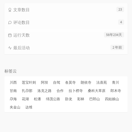
文章数目
23
评论数目
4
运行天数
56年234天
最后活动
2 年前
标签云
川西
莲宝叶则
阿坝
自驾
各莫寺
朗依寺
法喜苑
青川
甘南
扎尕那
洛克之路
合作
拉卜楞寺
桑科大草原
郎木寺
尕海
花湖
松潘
绵茂公路
卧龙
彩林
巴郎山
四姑娘山
夹金山
达维