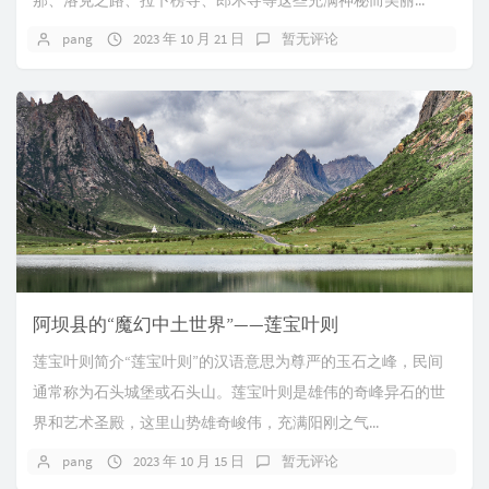
那、洛克之路、拉卜楞寺、郎木寺等这些充满神秘而美丽...
pang
2023 年 10 月 21 日
暂无评论
阿坝县的“魔幻中土世界”——莲宝叶则
莲宝叶则简介“莲宝叶则”的汉语意思为尊严的玉石之峰，民间
通常称为石头城堡或石头山。莲宝叶则是雄伟的奇峰异石的世
界和艺术圣殿，这里山势雄奇峻伟，充满阳刚之气...
pang
2023 年 10 月 15 日
暂无评论