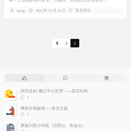
每个人也都能看到未来。川藏线，切实的让你感受到...
pang
2012 年 12 月 13 日
暂无评论
1
2
热
最
随
门
新
机
文
评
文
阿坝县的“魔幻中土世界”——莲宝叶则
章
论
章
评
0
论
数：
摩旅甘南秘境——洛克之路
评
0
论
数：
摩旅川西小环线（巴郎山、夹金山）
评