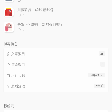
0
论
数：
川藏骑行：成都-新都桥
评
0
论
数：
云端上的骑行（新都桥-理塘）
评
0
论
数：
博客信息
文章数目
23
评论数目
4
运行天数
56年235天
最后活动
2 年前
标签云