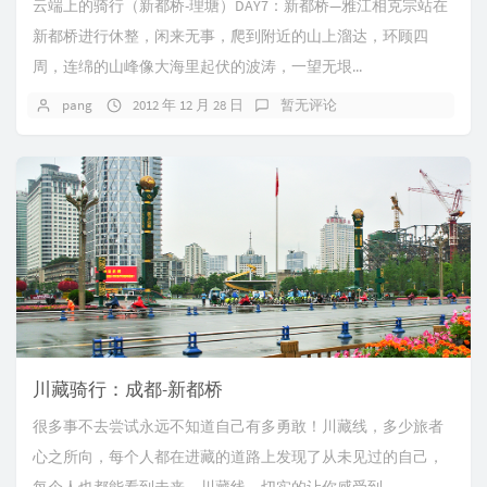
云端上的骑行（新都桥-理塘）DAY7：新都桥—雅江相克宗站在
新都桥进行休整，闲来无事，爬到附近的山上溜达，环顾四
周，连绵的山峰像大海里起伏的波涛，一望无垠...
pang
2012 年 12 月 28 日
暂无评论
川藏骑行：成都-新都桥
很多事不去尝试永远不知道自己有多勇敢！川藏线，多少旅者
心之所向，每个人都在进藏的道路上发现了从未见过的自己，